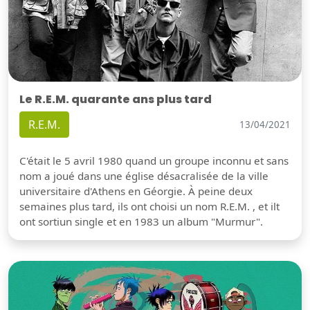
Le R.E.M. quarante ans plus tard
R.E.M.
13/04/2021
C'était le 5 avril 1980 quand un groupe inconnu et sans
nom a joué dans une église désacralisée de la ville
universitaire d'Athens en Géorgie. À peine deux
semaines plus tard, ils ont choisi un nom R.E.M. , et ilt
ont sortiun single et en 1983 un album "Murmur".