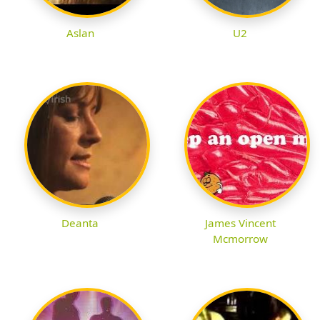
Aslan
U2
Deanta
James Vincent
Mcmorrow