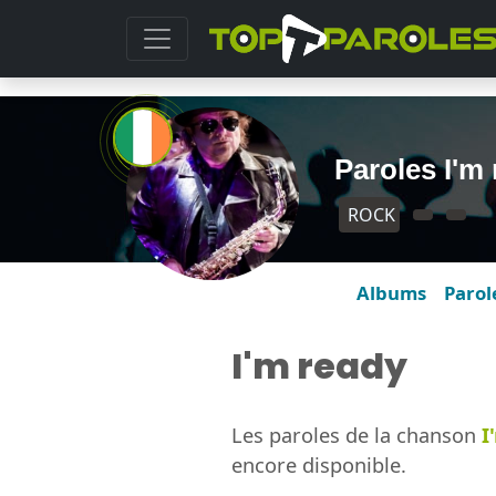
Paroles I'm
ROCK
Albums
Parol
I'm ready
Les paroles de la chanson
I
encore disponible.