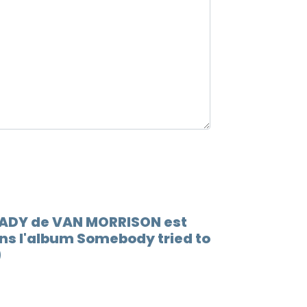
12.
When 
13.
Lovin
14.
Play 
15.
(go t
16.
Socia
17.
Someb
18.
You'r
READY de VAN MORRISON est
s l'album Somebody tried to
19.
I'm r
)
20.
Rock