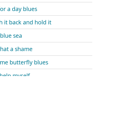
for a day blues
h it back and hold it
blue sea
 that a shame
e butterfly blues
 help myself
 and dupree
's gone
 monday
 carlo blues