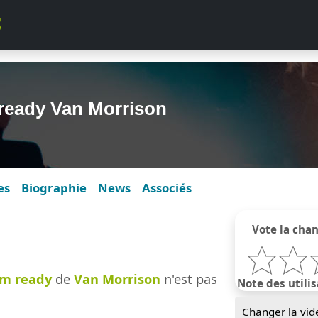
 ready Van Morrison
es
Biographie
News
Associés
Vote la cha
'm ready
de
Van Morrison
n'est pas
Note des utilis
Changer la vid