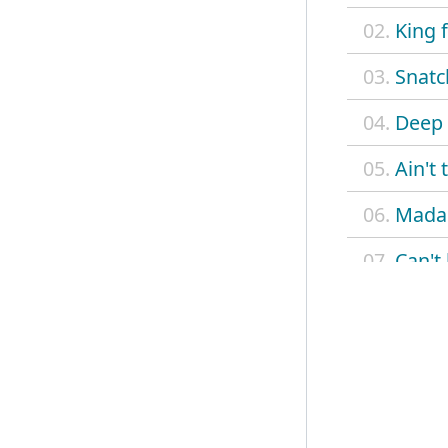
02.
King 
03.
Snatc
04.
Deep 
05.
Ain't
06.
Madam
07.
Can't
08.
Betty
09.
Delia
10.
On a
11.
Monte