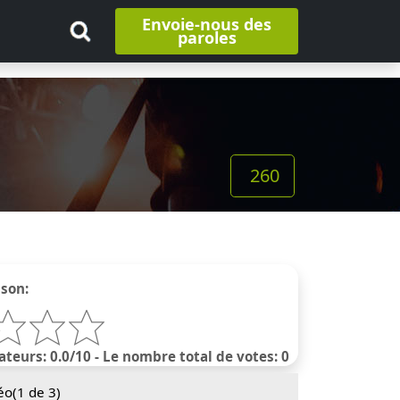
Envoie-nous des
paroles
260
nson:
ateurs: 0.0/10 - Le nombre total de votes: 0
éo(
1
de 3)