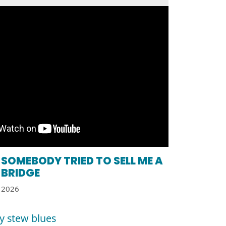
SOMEBODY TRIED TO SELL ME A
BRIDGE
2026
y stew blues