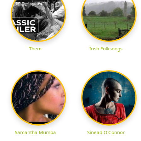
Them
Irish Folksongs
Samantha Mumba
Sinead O'Connor