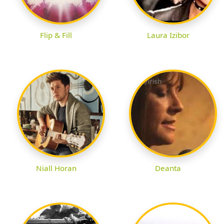
Flip & Fill
Laura Izibor
Niall Horan
Deanta