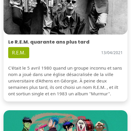
Le R.E.M. quarante ans plus tard
R.E.M.
13/04/2021
C'était le 5 avril 1980 quand un groupe inconnu et sans
nom a joué dans une église désacralisée de la ville
universitaire d'Athens en Géorgie. À peine deux
semaines plus tard, ils ont choisi un nom R.E.M. , et ilt
ont sortiun single et en 1983 un album "Murmur".