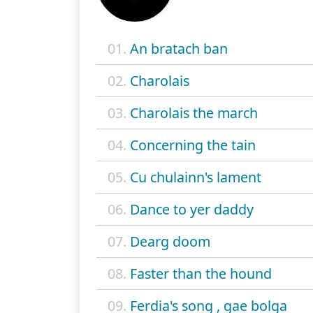
01.
An bratach ban
02.
Charolais
03.
Charolais the march
04.
Concerning the tain
05.
Cu chulainn's lament
06.
Dance to yer daddy
07.
Dearg doom
08.
Faster than the hound
09.
Ferdia's song , gae bolga