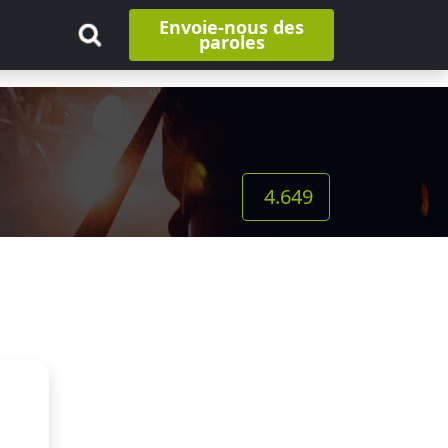
Envoie-nous des
paroles
4.649