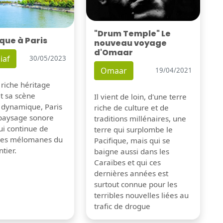
"Drum Temple" Le
que à Paris
nouveau voyage
d'Omaar
iaf
30/05/2023
Omaar
19/04/2021
 riche héritage
et sa scène
Il vient de loin, d'une terre
 dynamique, Paris
riche de culture et de
 paysage sonore
traditions millénaires, une
ui continue de
terre qui surplombe le
 les mélomanes du
Pacifique, mais qui se
tier.
baigne aussi dans les
Caraïbes et qui ces
dernières années est
surtout connue pour les
terribles nouvelles liées au
trafic de drogue