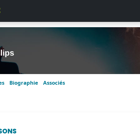
lips
es
Biographie
Associés
SONS