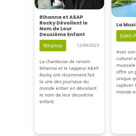
Rihanna et A$AP
Rocky Dévoilent le
La Musi
Nom de Leur
Deuxième Enfant
Edith P
Rihanna
12/09/2023
Avec son
culturel 
La chanteuse de renom
musicale
Rihanna et le rappeur A$AP
offre un
Rocky ont récemment fait
unique q
la une des journaux du
captiver
monde entier en dévoilant
monde en
le nom de leur deuxième
enfant.