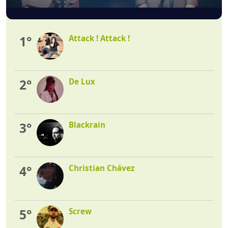
1°
Attack ! Attack !
2°
De Lux
3°
Blackrain
4°
Christian Chávez
5°
Screw