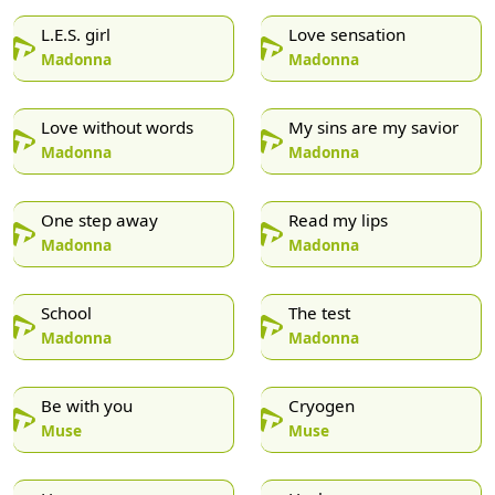
L.E.S. girl
Love sensation
Madonna
Madonna
Love without words
My sins are my savior
Madonna
Madonna
One step away
Read my lips
Madonna
Madonna
School
The test
Madonna
Madonna
Be with you
Cryogen
Muse
Muse