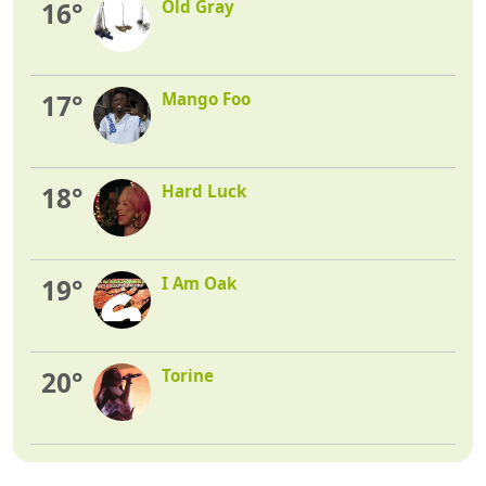
16°
Old Gray
17°
Mango Foo
18°
Hard Luck
19°
I Am Oak
20°
Torine