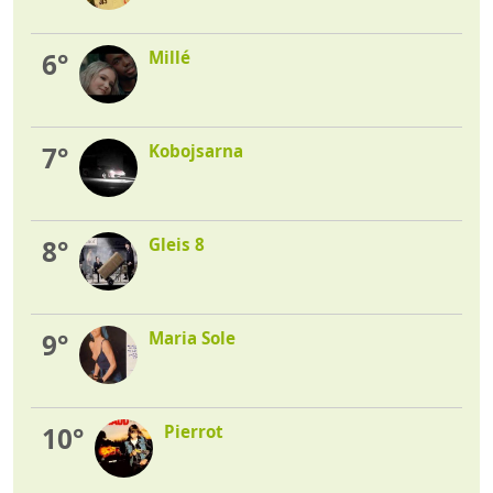
6°
Millé
7°
Kobojsarna
8°
Gleis 8
9°
Maria Sole
10°
Pierrot