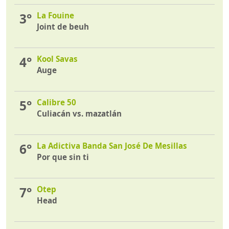
3°
La Fouine
Joint de beuh
4°
Kool Savas
Auge
5°
Calibre 50
Culiacán vs. mazatlán
6°
La Adictiva Banda San José De Mesillas
Por que sin ti
7°
Otep
Head