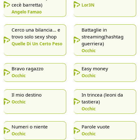
cecè barretta)
Lor3N
Angelo Famao
Cerco una bilancia… e
Battaglie in
trovo solo sexy shop
streaming(hashtag
guerriera)
Quelle Di Un Certo Peso
Occhic
Bravo ragazzo
Easy money
Occhic
Occhic
Il mio destino
In trincea (leoni da
tastiera)
Occhic
Occhic
Numeri o niente
Parole vuote
Occhic
Occhic