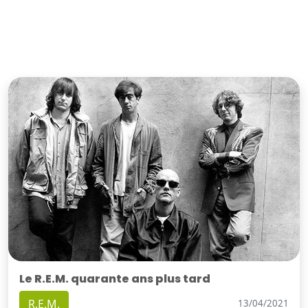
Le R.E.M. quarante ans plus tard
R.E.M.
13/04/2021