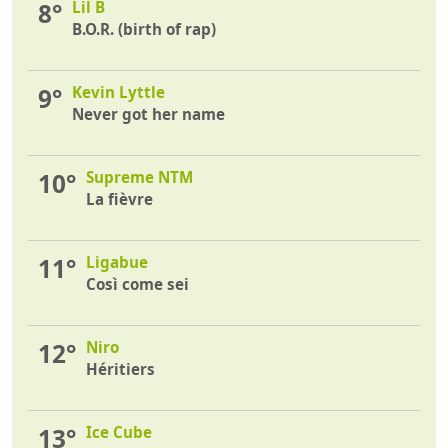
8°
Lil B
B.O.R. (birth of rap)
9°
Kevin Lyttle
Never got her name
10°
Supreme NTM
La fièvre
11°
Ligabue
Così come sei
12°
Niro
Héritiers
13°
Ice Cube