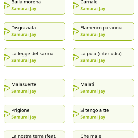
Baila morena
Carnale
Samurai Jay
Samurai Jay
Disgraziata
Flamenco paranoia
Samurai Jay
Samurai Jay
La legge del karma
La pula (interludio)
Samurai Jay
Samurai Jay
Malasuerte
Malatì
Samurai Jay
Samurai Jay
Prigione
Si tengo a tte
Samurai Jay
Samurai Jay
La nostra terra (feat.
Che male