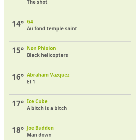
The shot
14°
G4
Au fond temple saint
15°
Non Phixion
Black helicopters
16°
Abraham Vazquez
El 1
17°
Ice Cube
A bitch is a bitch
18°
Joe Budden
Man down