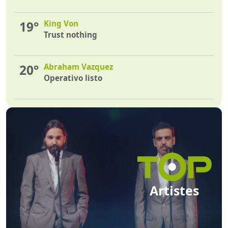
19°
King Von
Trust nothing
20°
Abraham Vazquez
Operativo listo
Artistes