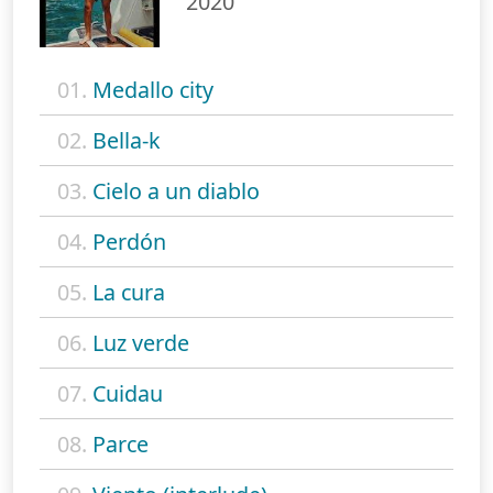
2020
01.
Medallo city
02.
Bella-k
03.
Cielo a un diablo
04.
Perdón
05.
La cura
06.
Luz verde
07.
Cuidau
08.
Parce