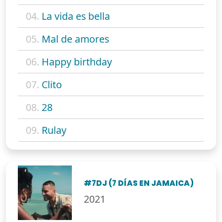
04.
La vida es bella
05.
Mal de amores
06.
Happy birthday
07.
Clito
08.
28
09.
Rulay
#7DJ (7 DÍAS EN JAMAICA)
2021