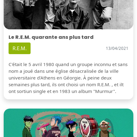
Le R.E.M. quarante ans plus tard
R.E.M.
13/04/2021
C'était le 5 avril 1980 quand un groupe inconnu et sans
nom a joué dans une église désacralisée de la ville
universitaire d'Athens en Géorgie. À peine deux
semaines plus tard, ils ont choisi un nom R.E.M. , et ilt
ont sortiun single et en 1983 un album "Murmur".