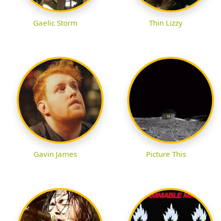
Gaelic Storm
Thin Lizzy
Gavin James
Picture This