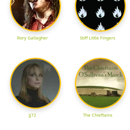
Rory Gallagher
Stiff Little Fingers
Jj72
The Chieftains