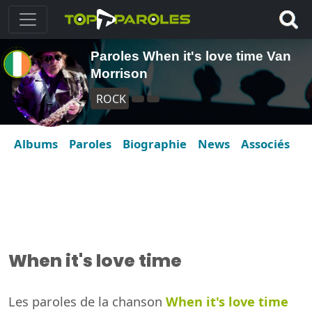
Paroles When it's love time Van
Morrison
ROCK
Albums
Paroles
Biographie
News
Associés
When it's love time
Les paroles de la chanson
When it's love time