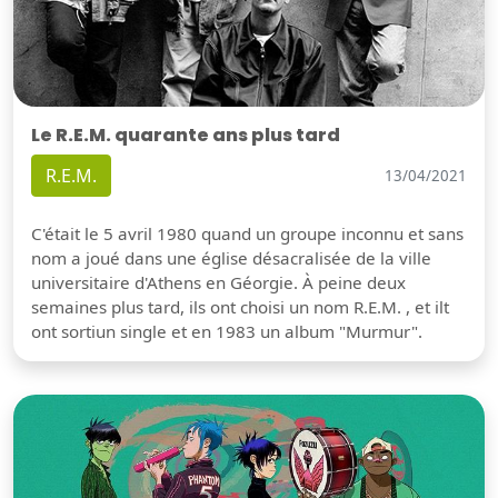
Le R.E.M. quarante ans plus tard
R.E.M.
13/04/2021
C'était le 5 avril 1980 quand un groupe inconnu et sans
nom a joué dans une église désacralisée de la ville
universitaire d'Athens en Géorgie. À peine deux
semaines plus tard, ils ont choisi un nom R.E.M. , et ilt
ont sortiun single et en 1983 un album "Murmur".