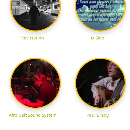
Vnv Nation
D-Side
Afro Celt Sound System
Paul Brady