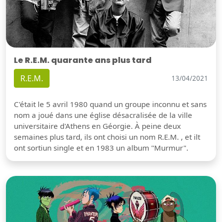
Le R.E.M. quarante ans plus tard
R.E.M.
13/04/2021
C'était le 5 avril 1980 quand un groupe inconnu et sans
nom a joué dans une église désacralisée de la ville
universitaire d'Athens en Géorgie. À peine deux
semaines plus tard, ils ont choisi un nom R.E.M. , et ilt
ont sortiun single et en 1983 un album "Murmur".