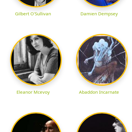
Gilbert O'Sullivan
Damien Dempsey
Eleanor Mcevoy
Abaddon Incarnate