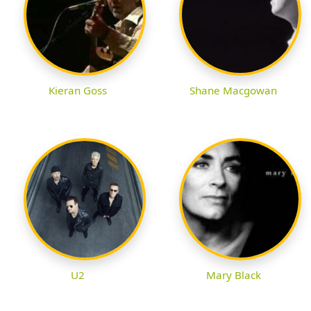
Kieran Goss
Shane Macgowan
U2
Mary Black