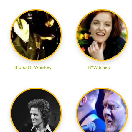
Blood Or Whiskey
B*Witched