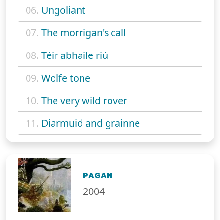
06.
Ungoliant
07.
The morrigan's call
08.
Téir abhaile riú
09.
Wolfe tone
10.
The very wild rover
11.
Diarmuid and grainne
PAGAN
2004