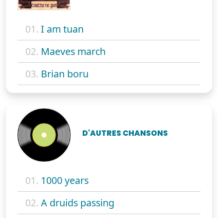
01.
I am tuan
02.
Maeves march
03.
Brian boru
D'AUTRES CHANSONS
01.
1000 years
02.
A druids passing