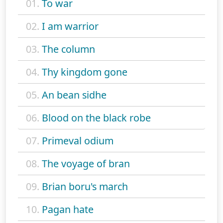
01.
To war
02.
I am warrior
03.
The column
04.
Thy kingdom gone
05.
An bean sidhe
06.
Blood on the black robe
07.
Primeval odium
08.
The voyage of bran
09.
Brian boru's march
10.
Pagan hate