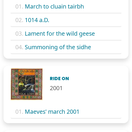
01.
March to cluain tairbh
02.
1014 a.D.
03.
Lament for the wild geese
04.
Summoning of the sidhe
RIDE ON
2001
01.
Maeves' march 2001