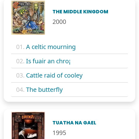
THE MIDDLE KINGDOM
2000
01.
A celtic mourning
02.
Is fuair an chro¡
03.
Cattle raid of cooley
04.
The butterfly
TUATHA NA GAEL
1995