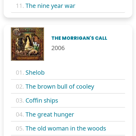
11.
The nine year war
THE MORRIGAN'S CALL
2006
01.
Shelob
02.
The brown bull of cooley
03.
Coffin ships
04.
The great hunger
05.
The old woman in the woods