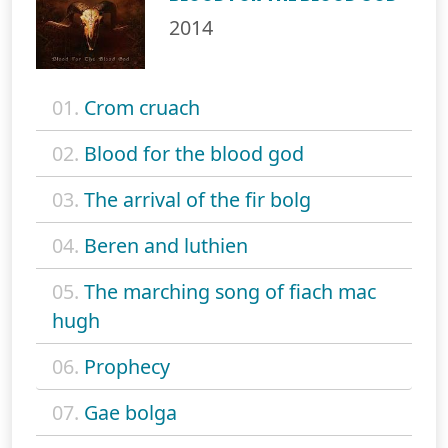
2014
01.
Crom cruach
02.
Blood for the blood god
03.
The arrival of the fir bolg
04.
Beren and luthien
05.
The marching song of fiach mac
hugh
06.
Prophecy
07.
Gae bolga