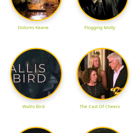
Dolores Keane
Flogging Molly
Wallis Bird
The Cast Of Cheers