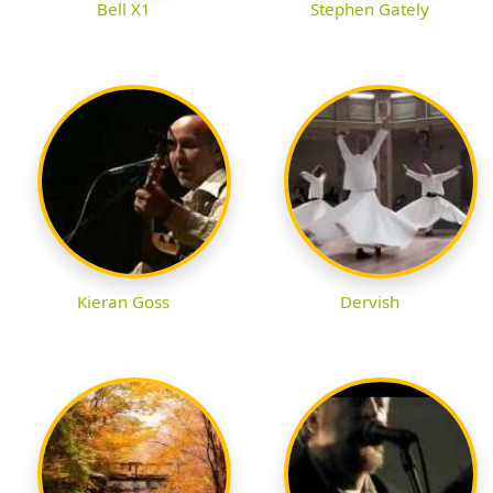
Bell X1
Stephen Gately
Kieran Goss
Dervish