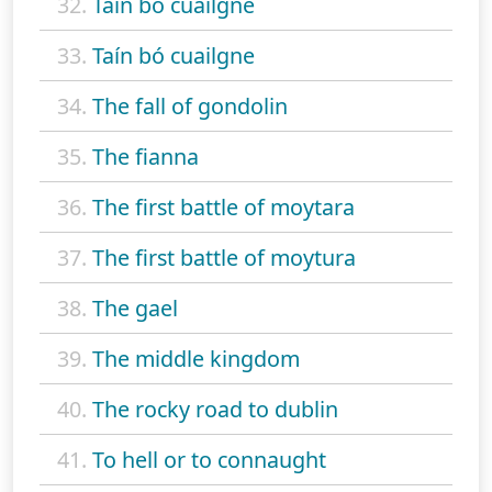
32.
Tain bo cuailgne
33.
Taín bó cuailgne
34.
The fall of gondolin
35.
The fianna
36.
The first battle of moytara
37.
The first battle of moytura
38.
The gael
39.
The middle kingdom
40.
The rocky road to dublin
41.
To hell or to connaught