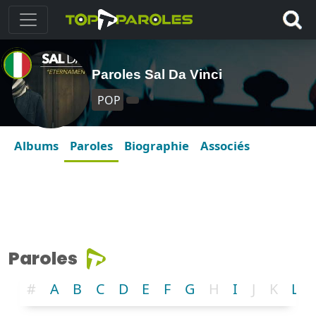
Paroles Sal Da Vinci
POP
Albums
Paroles
Biographie
Associés
Paroles
#
A
B
C
D
E
F
G
H
I
J
K
L