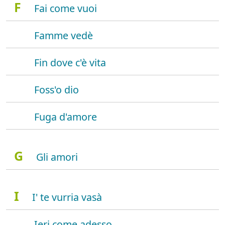
F
Fai come vuoi
Famme vedè
Fin dove c'è vita
Foss'o dio
Fuga d'amore
G
Gli amori
I
I' te vurria vasà
Ieri come adesso