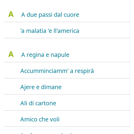
A
A due passi dal cuore
'a malatia 'e ll'america
A
A regina e napule
Accumminciamm' a respirà
Ajere e dimane
Ali di cartone
Amico che voli