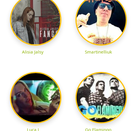
Alisia Jalsy
Smartinelliuk
Luca J
Go Flamingo