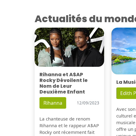
Actualités du mond
Rihanna et A$AP
Rocky Dévoilent le
La Musi
Nom de Leur
Deuxième Enfant
Edith P
Rihanna
12/09/2023
Avec son
culturel 
La chanteuse de renom
musicale
Rihanna et le rappeur A$AP
offre un
Rocky ont récemment fait
unique q