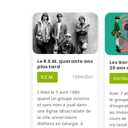
Le R.E.M. quarante ans
Les Gor
plus tard
20 ans 
R.E.M.
13/04/2021
Gorilla
C'était le 5 avril 1980
Avec 7 al
quand un groupe inconnu
le group
et sans nom a joué dans
d'inspira
une église désacralisée de
au nivea
la ville universitaire
cours de 
d'Athens en Géorgie. À
n'a cessé