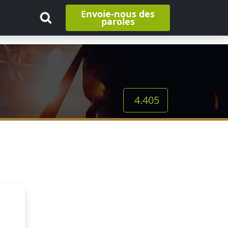
Envoie-nous des
paroles
4.405