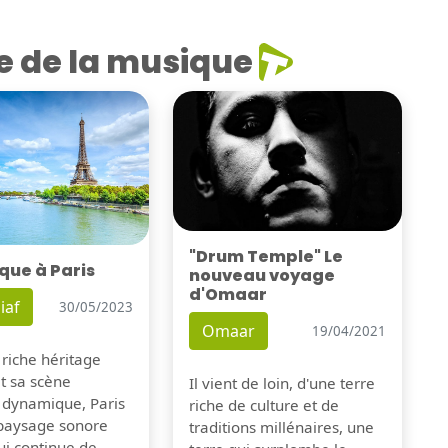
e de la musique
"Drum Temple" Le
que à Paris
nouveau voyage
d'Omaar
iaf
30/05/2023
Omaar
19/04/2021
 riche héritage
et sa scène
Il vient de loin, d'une terre
 dynamique, Paris
riche de culture et de
 paysage sonore
traditions millénaires, une
ui continue de