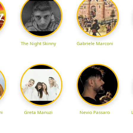
The Night Skinny
Gabriele Marconi
ni
Greta Manuzi
Nevio Passaro