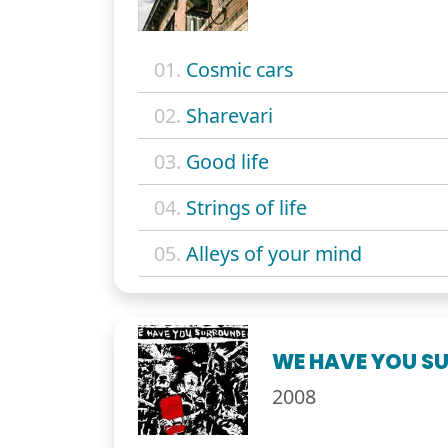
01.
Cosmic cars
02.
Sharevari
03.
Good life
04.
Strings of life
05.
Alleys of your mind
WE HAVE YOU S
2008