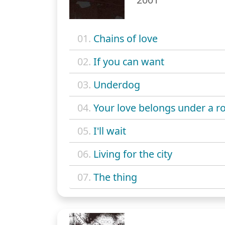
01.
Chains of love
02.
If you can want
03.
Underdog
04.
Your love belongs under a r
05.
I'll wait
06.
Living for the city
07.
The thing