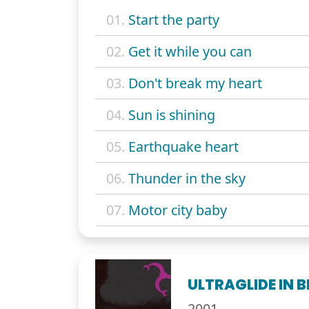
01.
Start the party
02.
Get it while you can
03.
Don't break my heart
04.
Sun is shining
05.
Earthquake heart
06.
Thunder in the sky
07.
Motor city baby
ULTRAGLIDE IN 
2001