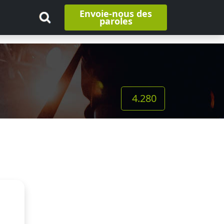
Envoie-nous des
paroles
4.280