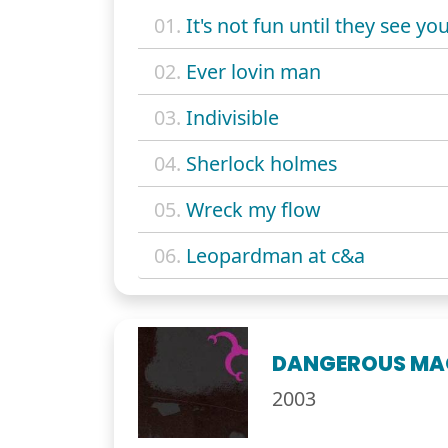
01.
It's not fun until they see yo
02.
Ever lovin man
03.
Indivisible
04.
Sherlock holmes
05.
Wreck my flow
06.
Leopardman at c&a
DANGEROUS MAG
2003