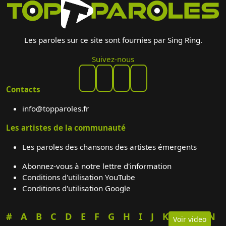
Les paroles sur ce site sont fournies par Sing Ring.
Suivez-nous
Contacts
info@topparoles.fr
Les artistes de la communauté
Les paroles des chansons des artistes émergents
Abonnez-vous à notre lettre d'information
Conditions d'utilisation YouTube
Conditions d'utilisation Google
#
A
B
C
D
E
F
G
H
I
J
K
L
M
N
Voir video