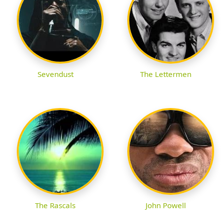
Sevendust
The Lettermen
The Rascals
John Powell