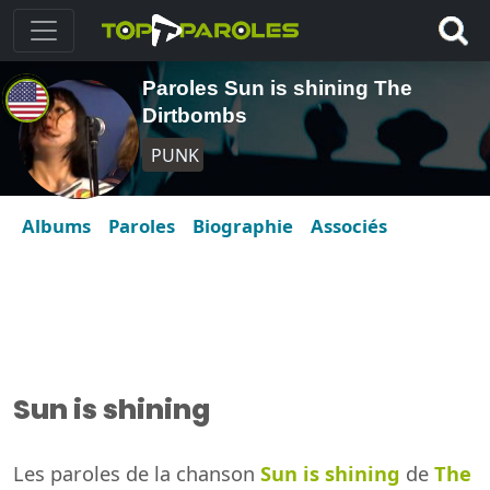
Paroles Sun is shining The
Dirtbombs
PUNK
Albums
Paroles
Biographie
Associés
Sun is shining
Les paroles de la chanson
Sun is shining
de
The