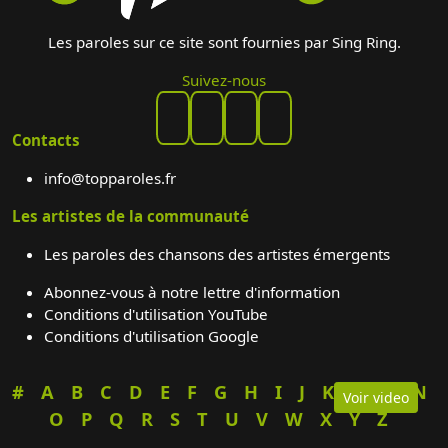
Les paroles sur ce site sont fournies par Sing Ring.
Suivez-nous
Contacts
info@topparoles.fr
Les artistes de la communauté
Les paroles des chansons des artistes émergents
Abonnez-vous à notre lettre d'information
Conditions d'utilisation YouTube
Conditions d'utilisation Google
#
A
B
C
D
E
F
G
H
I
J
K
L
M
N
Voir video
O
P
Q
R
S
T
U
V
W
X
Y
Z