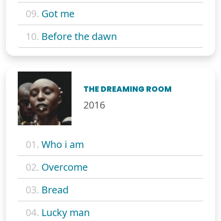
09.
Got me
10.
Before the dawn
THE DREAMING ROOM
2016
01.
Who i am
02.
Overcome
03.
Bread
04.
Lucky man