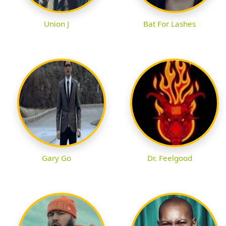
Union J
Bat For Lashes
Gary Go
Dr. Feelgood