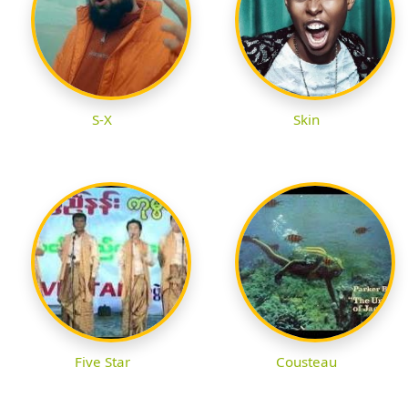
S-X
Skin
Five Star
Cousteau