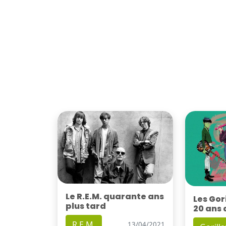
Le R.E.M. quarante ans
Les Gor
plus tard
20 ans 
R.E.M.
13/04/2021