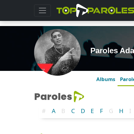
Paroles Ad
Albums
Parol
Paroles
#
A
B
C
D
E
F
G
H
I