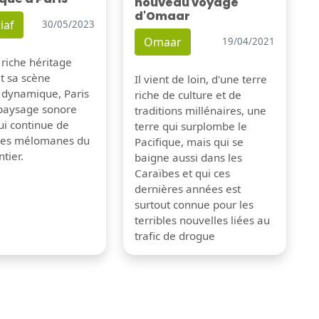
nouveau voyage
d'Omaar
iaf
30/05/2023
Omaar
19/04/2021
 riche héritage
et sa scène
Il vient de loin, d'une terre
 dynamique, Paris
riche de culture et de
 paysage sonore
traditions millénaires, une
ui continue de
terre qui surplombe le
 les mélomanes du
Pacifique, mais qui se
tier.
baigne aussi dans les
Caraïbes et qui ces
dernières années est
surtout connue pour les
terribles nouvelles liées au
trafic de drogue