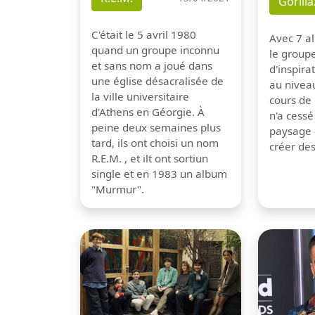
Gorilla
C'était le 5 avril 1980
Avec 7 al
quand un groupe inconnu
le group
et sans nom a joué dans
d'inspira
une église désacralisée de
au nivea
la ville universitaire
cours de 
d'Athens en Géorgie. À
n'a cessé
peine deux semaines plus
paysage 
tard, ils ont choisi un nom
créer de
R.E.M. , et ilt ont sortiun
single et en 1983 un album
"Murmur".