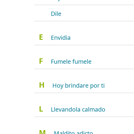
Dile
E
Envidia
F
Fumele fumele
H
Hoy brindare por ti
L
Llevandola calmado
M
Maldito adicto