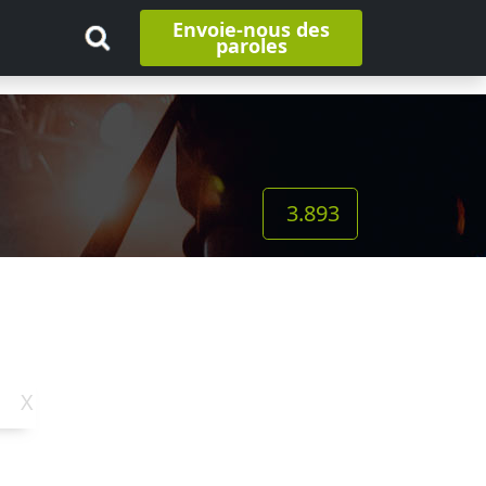
Envoie-nous des
paroles
3.893
X
Y
Z