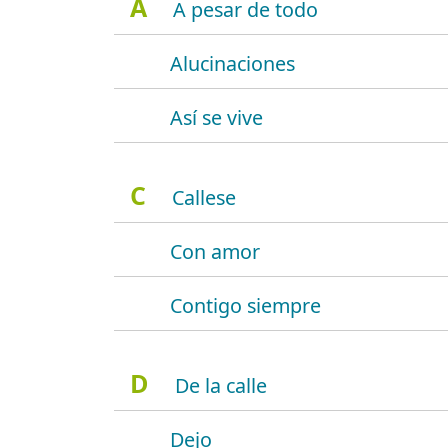
A
A pesar de todo
Alucinaciones
Así se vive
C
Callese
Con amor
Contigo siempre
D
De la calle
Dejo