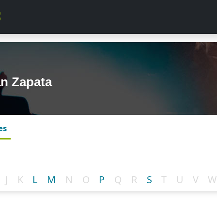
an Zapata
es
J
K
L
M
N
O
P
Q
R
S
T
U
V
W