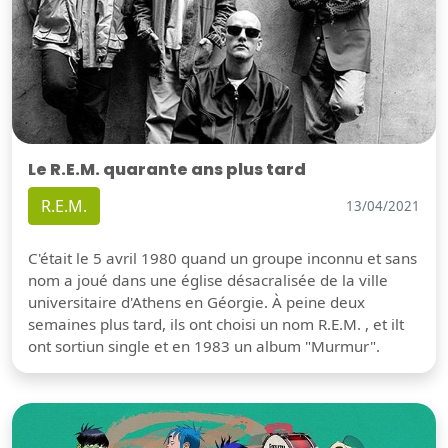
Le R.E.M. quarante ans plus tard
R.E.M.
13/04/2021
C'était le 5 avril 1980 quand un groupe inconnu et sans
nom a joué dans une église désacralisée de la ville
universitaire d'Athens en Géorgie. À peine deux
semaines plus tard, ils ont choisi un nom R.E.M. , et ilt
ont sortiun single et en 1983 un album "Murmur".