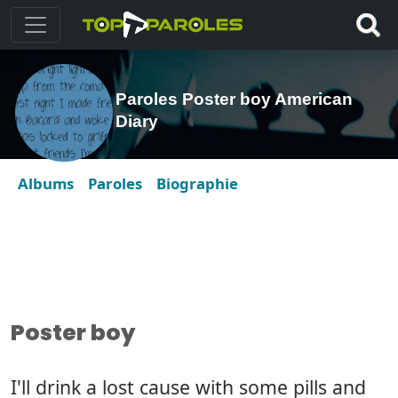
Paroles Poster boy American
Diary
Albums
Paroles
Biographie
Poster boy
I'll drink a lost cause with some pills and