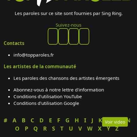
Les paroles sur ce site sont fournies par Sing Ring.
Suivez-nous
Contacts
info@topparoles.fr
Les artistes de la communauté
Les paroles des chansons des artistes émergents
Abonnez-vous à notre lettre d'information
Conditions d'utilisation YouTube
Conditions d'utilisation Google
#
A
B
C
D
E
F
G
H
I
J
K
L
M
N
Voir video
O
P
Q
R
S
T
U
V
W
X
Y
Z