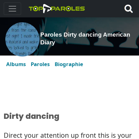
Paroles Dirty dancing American
Diary
Albums
Paroles
Biographie
Dirty dancing
Direct your attention up front this is your