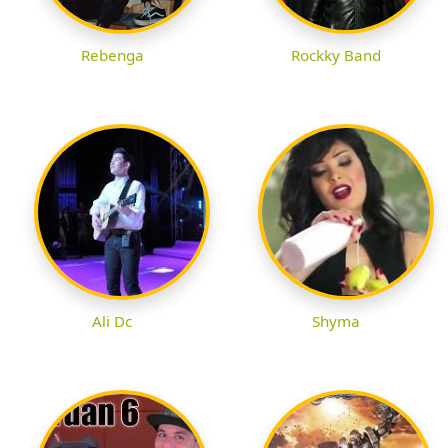
Rebenga
Rockky Band
Ali Dc
Shyma