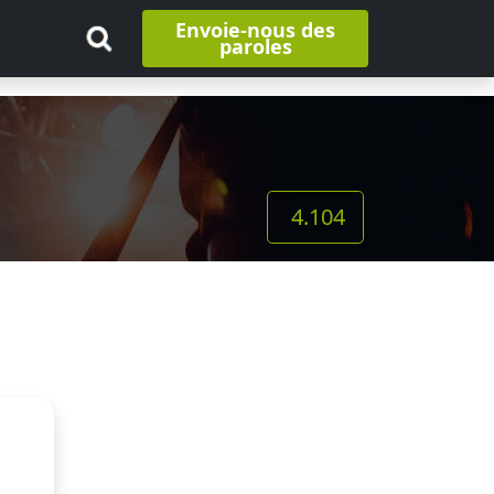
Envoie-nous des
paroles
4.104