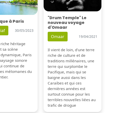
"Drum Temple" Le
que à Paris
nouveau voyage
d'Omaar
iaf
30/05/2023
Omaar
19/04/2021
 riche héritage
et sa scène
Il vient de loin, d'une terre
 dynamique, Paris
riche de culture et de
 paysage sonore
traditions millénaires, une
ui continue de
terre qui surplombe le
 les mélomanes du
Pacifique, mais qui se
tier.
baigne aussi dans les
Caraïbes et qui ces
dernières années est
surtout connue pour les
terribles nouvelles liées au
trafic de drogue