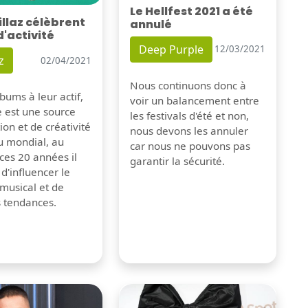
Le Hellfest 2021 a été
illaz célèbrent
annulé
d'activité
Deep Purple
12/03/2021
z
02/04/2021
Nous continuons donc à
bums à leur actif,
voir un balancement entre
e est une source
les festivals d'été et non,
tion et de créativité
nous devons les annuler
u mondial, au
car nous ne pouvons pas
ces 20 années il
garantir la sécurité.
 d'influencer le
musical et de
s tendances.