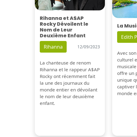
Rihanna et A$AP
Rocky Dévoilent le
La Musi
Nom de Leur
Deuxième Enfant
Edith P
Rihanna
12/09/2023
Avec son
culturel 
La chanteuse de renom
musicale
Rihanna et le rappeur A$AP
offre un
Rocky ont récemment fait
unique q
la une des journaux du
captiver
monde entier en dévoilant
monde en
le nom de leur deuxième
enfant.