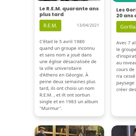
Le R.E.M. quarante ans
Les Gor
plus tard
20 ans 
R.E.M.
13/04/2021
Gorilla
C'était le 5 avril 1980
Avec 7 al
quand un groupe inconnu
le group
et sans nom a joué dans
d'inspira
une église désacralisée de
au nivea
la ville universitaire
cours de 
d'Athens en Géorgie. À
n'a cessé
peine deux semaines plus
paysage 
tard, ils ont choisi un nom
créer de
R.E.M. , et ilt ont sortiun
single et en 1983 un album
"Murmur".