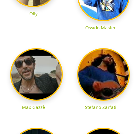
Olly
Ossido Master
Max Gazzè
Stefano Zarfati