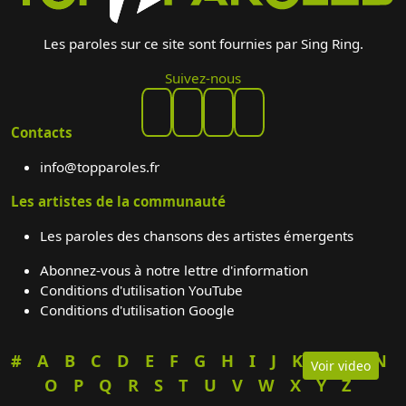
Les paroles sur ce site sont fournies par Sing Ring.
Suivez-nous
Contacts
info@topparoles.fr
Les artistes de la communauté
Les paroles des chansons des artistes émergents
Abonnez-vous à notre lettre d'information
Conditions d'utilisation YouTube
Conditions d'utilisation Google
#
A
B
C
D
E
F
G
H
I
J
K
L
M
N
Voir video
O
P
Q
R
S
T
U
V
W
X
Y
Z