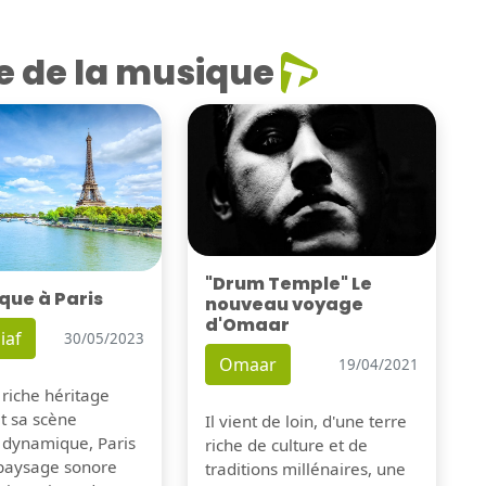
e de la musique
"Drum Temple" Le
que à Paris
nouveau voyage
d'Omaar
iaf
30/05/2023
Omaar
19/04/2021
 riche héritage
et sa scène
Il vient de loin, d'une terre
 dynamique, Paris
riche de culture et de
 paysage sonore
traditions millénaires, une