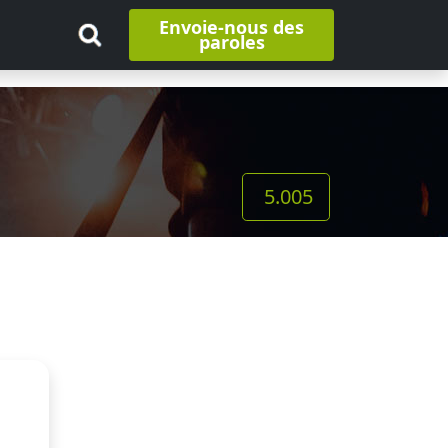
Envoie-nous des
paroles
5.005