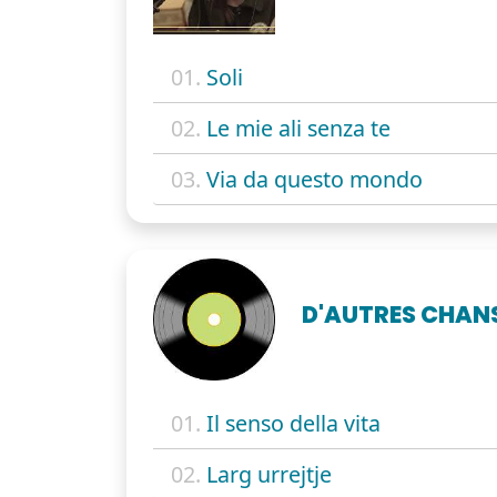
01.
Soli
02.
Le mie ali senza te
03.
Via da questo mondo
D'AUTRES CHAN
01.
Il senso della vita
02.
Larg urrejtje