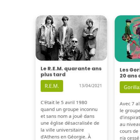
Le R.E.M. quarante ans
Les Gor
plus tard
20 ans 
R.E.M.
13/04/2021
Gorilla
C'était le 5 avril 1980
Avec 7 al
quand un groupe inconnu
le group
et sans nom a joué dans
d'inspira
une église désacralisée de
au nivea
la ville universitaire
cours de 
d'Athens en Géorgie. À
n'a cessé