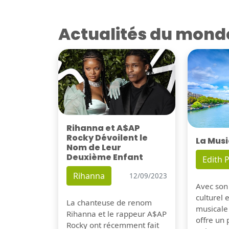
Actualités du mond
Rihanna et A$AP
Rocky Dévoilent le
La Musi
Nom de Leur
Deuxième Enfant
Edith P
Rihanna
12/09/2023
Avec son
culturel 
La chanteuse de renom
musicale
Rihanna et le rappeur A$AP
offre un
Rocky ont récemment fait