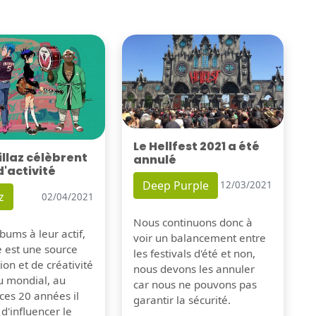
Le Hellfest 2021 a été
illaz célèbrent
annulé
d'activité
Deep Purple
12/03/2021
z
02/04/2021
Nous continuons donc à
bums à leur actif,
voir un balancement entre
e est une source
les festivals d'été et non,
tion et de créativité
nous devons les annuler
u mondial, au
car nous ne pouvons pas
ces 20 années il
garantir la sécurité.
 d'influencer le