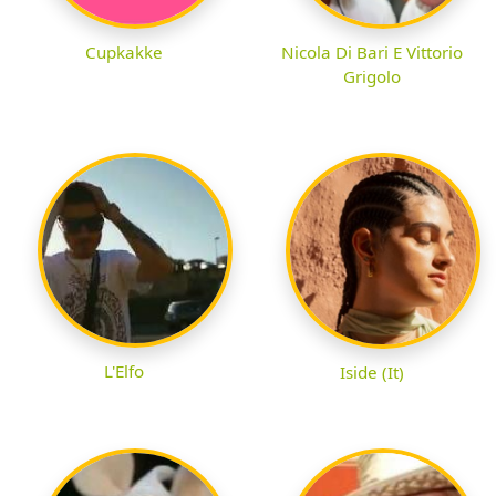
Cupkakke
Nicola Di Bari E Vittorio
Grigolo
L'Elfo
Iside (It)