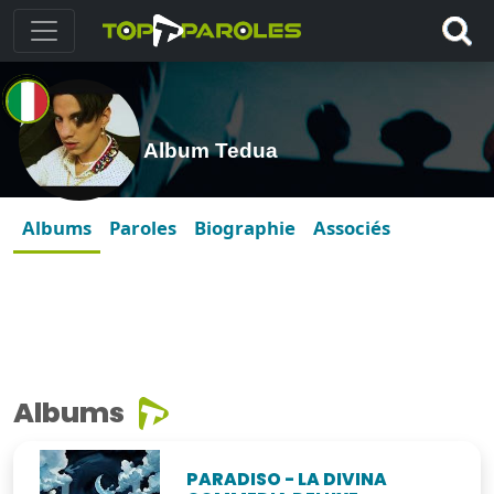
Album Tedua
Albums
Paroles
Biographie
Associés
Albums
PARADISO - LA DIVINA