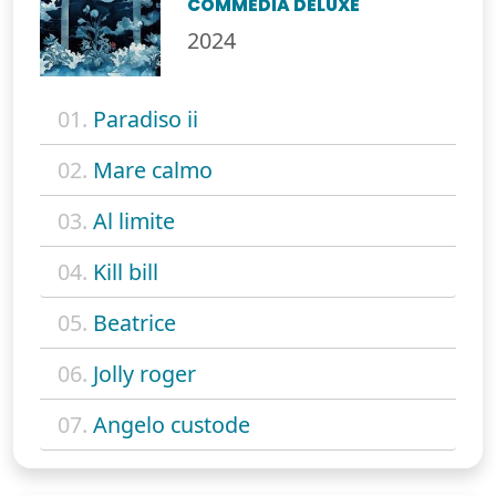
COMMEDIA DELUXE
2024
01.
Paradiso ii
02.
Mare calmo
03.
Al limite
04.
Kill bill
05.
Beatrice
06.
Jolly roger
07.
Angelo custode