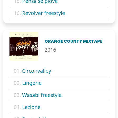
15.
Pensa se piove
16.
Revolver freestyle
ORANGE COUNTY MIXTAPE
2016
01.
Circonvalley
02.
Lingerie
03.
Wasabi freestyle
04.
Lezione