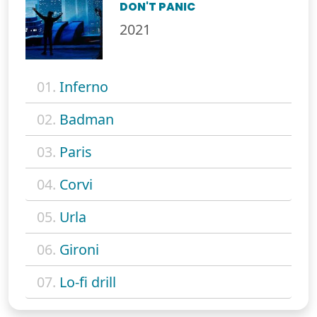
DON'T PANIC
2021
01.
Inferno
02.
Badman
03.
Paris
04.
Corvi
05.
Urla
06.
Gironi
07.
Lo-fi drill