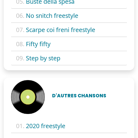
05.
Buste della spesa
06.
No snitch freestyle
07.
Scarpe coi freni freestyle
08.
Fifty fifty
09.
Step by step
D'AUTRES CHANSONS
01.
2020 freestyle