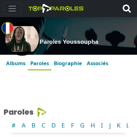
Paroles Youssoupha
Albums
Paroles
Biographie
Associés
Paroles
#
A
B
C
D
E
F
G
H
I
J
K
L