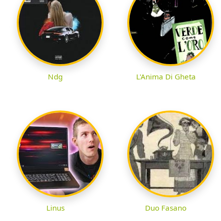
Ndg
L'Anima Di Gheta
Linus
Duo Fasano