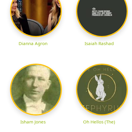
Dianna Agron
Isaiah Rashad
Isham Jones
Oh Hellos (The)