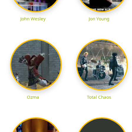
John Wesley
Jon Young
Ozma
Total Chaos