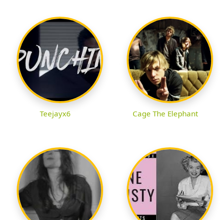
Teejayx6
Cage The Elephant