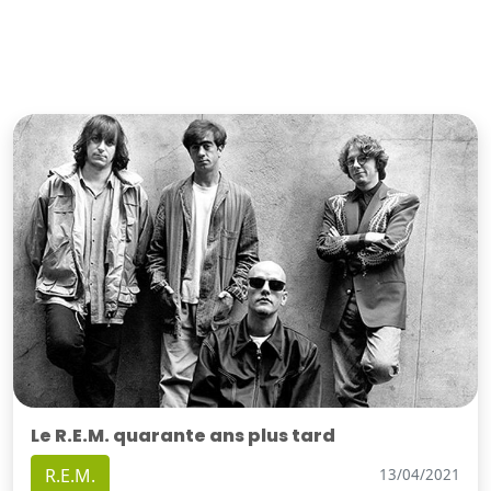
Le R.E.M. quarante ans plus tard
R.E.M.
13/04/2021