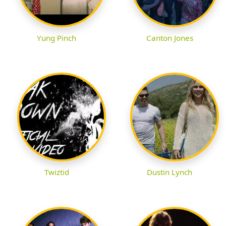
Yung Pinch
Canton Jones
Twiztid
Dustin Lynch