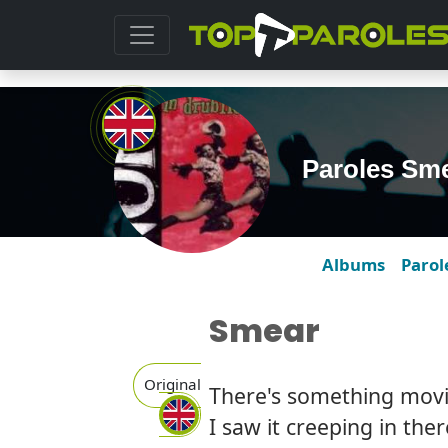
Paroles Sm
Albums
Parol
Smear
Original
There's something movi
I saw it creeping in ther