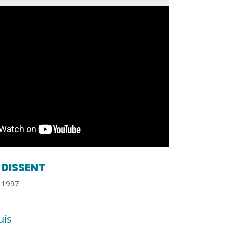
DISSENT
1997
uis