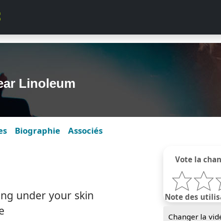
ear Linoleum
es
Biographie
Associés
Vote la cha
ng under your skin
Note des utilis
e
Changer la vid