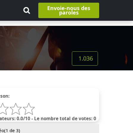
Envoie-nous des
paroles
1.036
nson:
ateurs: 0.0/10 - Le nombre total de votes: 0
éo(
1
de 3)