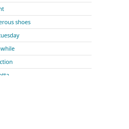
nt
rous shoes
tuesday
awhile
ction
otta
sick
ed
olved