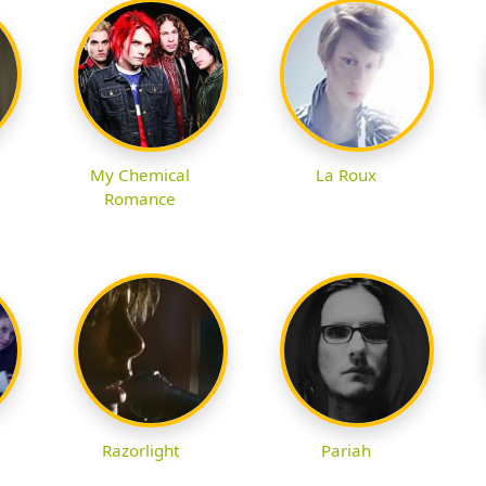
My Chemical
La Roux
Romance
Razorlight
Pariah