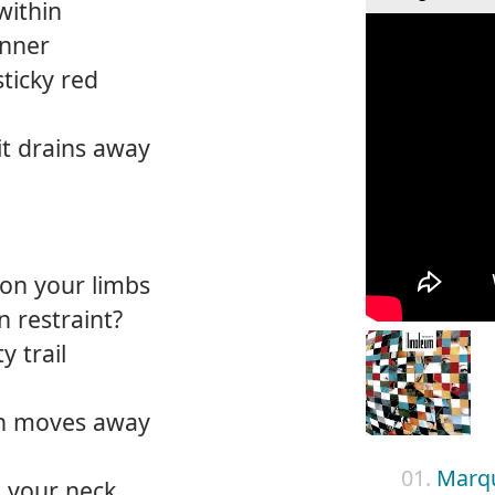
within
inner
sticky red
it drains away
 on your limbs
n restraint?
y trail
en moves away
01.
Marq
n your neck