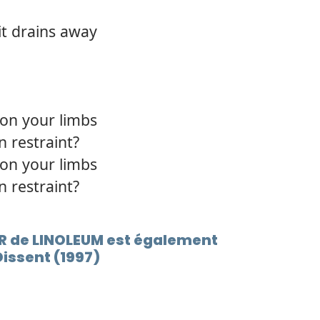
12.
Smea
it drains away
13.
Ether
 on your limbs
n restraint?
 on your limbs
n restraint?
R de LINOLEUM est également
issent (1997)