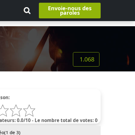
Envoie-nous des
paroles
1.068
nson:
ateurs: 0.0/10 - Le nombre total de votes: 0
éo(
1
de 3)