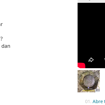
ar
r?
e dan
01.
Abre 