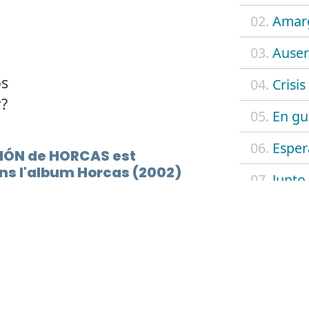
02.
Amar
03.
Ausen
os
04.
Crisis
r?
05.
En gu
06.
Esper
LIÓN de HORCAS est
ns l'album Horcas (2002)
07.
Junto
08.
Mano
09.
Psicos
10.
Reacc
11.
Rebel