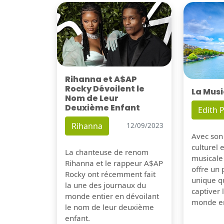
Rihanna et A$AP
Rocky Dévoilent le
La Musi
Nom de Leur
Deuxième Enfant
Edith P
Rihanna
12/09/2023
Avec son
culturel 
La chanteuse de renom
musicale
Rihanna et le rappeur A$AP
offre un
Rocky ont récemment fait
unique q
la une des journaux du
captiver
monde entier en dévoilant
monde en
le nom de leur deuxième
enfant.