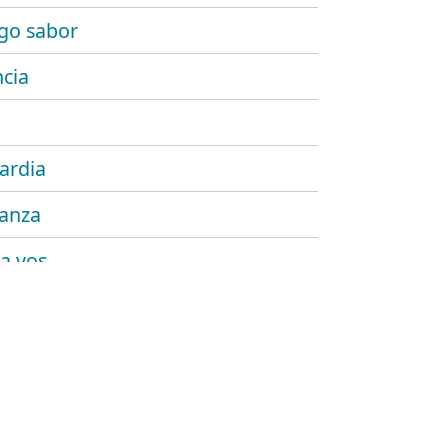
go sabor
cia
ardia
anza
 a vos
 dura
is
ión
ión