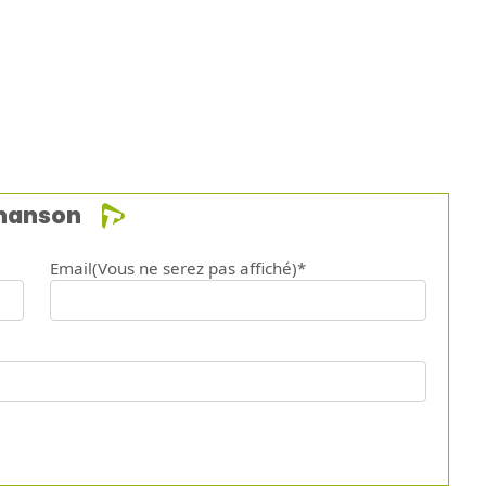
12.
Sueñ
chanson
Email(Vous ne serez pas affiché)*