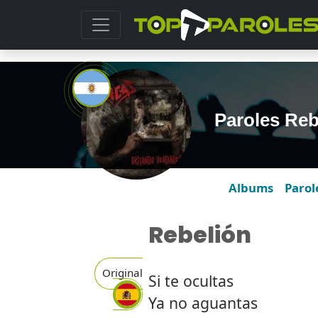
Paroles Reb
Albums
Parol
Rebelión
Original
Si te ocultas
Ya no aguantas