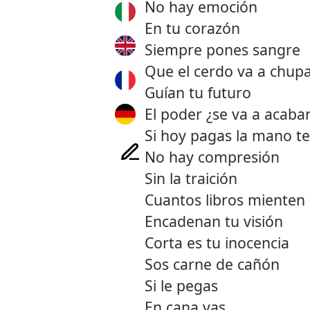
No hay emoción
En tu corazón
Siempre pones sangre
Que el cerdo va a chup
Guían tu futuro
El poder ¿se va a acaba
Si hoy pagas la mano t
No hay compresión
Sin la traición
Cuantos libros mienten
Encadenan tu visión
Corta es tu inocencia
Sos carne de cañón
Si le pegas
En cana vas