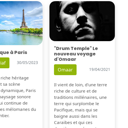
"Drum Temple" Le
que à Paris
nouveau voyage
d'Omaar
iaf
30/05/2023
Omaar
19/04/2021
 riche héritage
et sa scène
Il vient de loin, d'une terre
 dynamique, Paris
riche de culture et de
 paysage sonore
traditions millénaires, une
ui continue de
terre qui surplombe le
 les mélomanes du
Pacifique, mais qui se
tier.
baigne aussi dans les
Caraïbes et qui ces