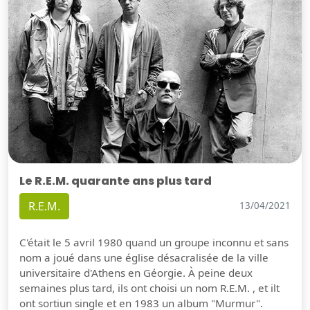
Le R.E.M. quarante ans plus tard
R.E.M.
13/04/2021
C'était le 5 avril 1980 quand un groupe inconnu et sans
nom a joué dans une église désacralisée de la ville
universitaire d'Athens en Géorgie. À peine deux
semaines plus tard, ils ont choisi un nom R.E.M. , et ilt
ont sortiun single et en 1983 un album "Murmur".