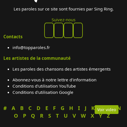
Les paroles sur ce site sont fournies par Sing Ring.
Suivez-nous
Contacts
info@topparoles.fr
Les artistes de la communauté
Les paroles des chansons des artistes émergents
Abonnez-vous à notre lettre d'information
Conditions d'utilisation YouTube
Conditions d'utilisation Google
#
A
B
C
D
E
F
G
H
I
J
K
L
M
N
Voir video
O
P
Q
R
S
T
U
V
W
X
Y
Z