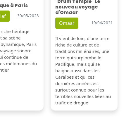
"Drum Temple" Le
que à Paris
nouveau voyage
d'Omaar
iaf
30/05/2023
Omaar
19/04/2021
 riche héritage
et sa scène
Il vient de loin, d'une terre
 dynamique, Paris
riche de culture et de
 paysage sonore
traditions millénaires, une
ui continue de
terre qui surplombe le
 les mélomanes du
Pacifique, mais qui se
tier.
baigne aussi dans les
Caraïbes et qui ces
dernières années est
surtout connue pour les
terribles nouvelles liées au
trafic de drogue