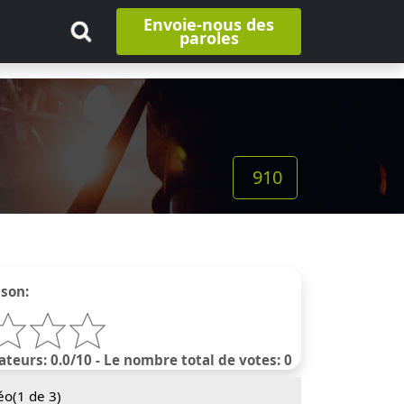
Envoie-nous des
paroles
910
nson:
ateurs: 0.0/10 - Le nombre total de votes: 0
éo(
1
de 3)