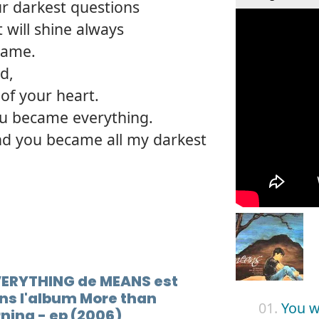
ur darkest questions
t will shine always
same.
d,
of your heart.
u became everything.
d you became all my darkest
VERYTHING de MEANS est
ns l'album More than
01.
You w
ning - ep (2006)