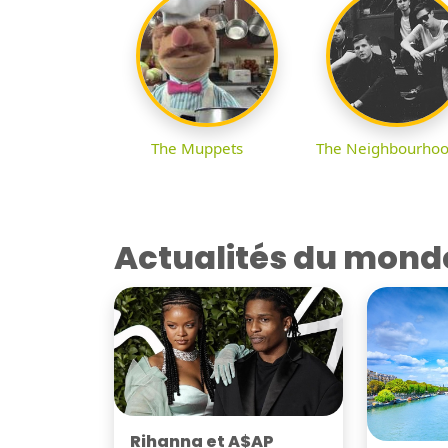
The Muppets
The Neighbourho
Actualités du mond
Rihanna et A$AP