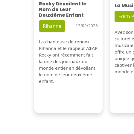
Rocky Dévoilent le
La Musi
Nom de Leur
Deuxième Enfant
Edith P
Rihanna
12/09/2023
Avec son
culturel 
La chanteuse de renom
musicale
Rihanna et le rappeur A$AP
offre un
Rocky ont récemment fait
unique q
la une des journaux du
captiver
monde entier en dévoilant
monde en
le nom de leur deuxième
enfant.