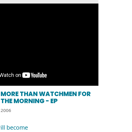
MORE THAN WATCHMEN FOR
THE MORNING - EP
2006
ill become