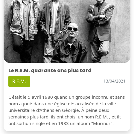
Le R.E.M. quarante ans plus tard
R.E.M.
13/04/2021
C'était le 5 avril 1980 quand un groupe inconnu et sans
nom a joué dans une église désacralisée de la ville
universitaire d'Athens en Géorgie. À peine deux
semaines plus tard, ils ont choisi un nom R.E.M. , et ilt
ont sortiun single et en 1983 un album "Murmur".