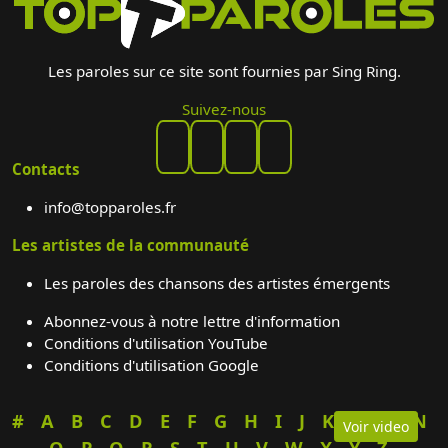
Les paroles sur ce site sont fournies par Sing Ring.
Suivez-nous
Contacts
info@topparoles.fr
Les artistes de la communauté
Les paroles des chansons des artistes émergents
Abonnez-vous à notre lettre d'information
Conditions d'utilisation YouTube
Conditions d'utilisation Google
#
A
B
C
D
E
F
G
H
I
J
K
L
M
N
Voir video