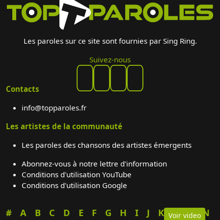
Les paroles sur ce site sont fournies par Sing Ring.
Suivez-nous
Contacts
info@topparoles.fr
Les artistes de la communauté
Les paroles des chansons des artistes émergents
Abonnez-vous à notre lettre d'information
Conditions d'utilisation YouTube
Conditions d'utilisation Google
#
A
B
C
D
E
F
G
H
I
J
K
L
M
N
Voir video