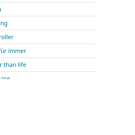
a
king
roller
für immer
 than life
case
eraura
er don
y del mundo serenade
seasons