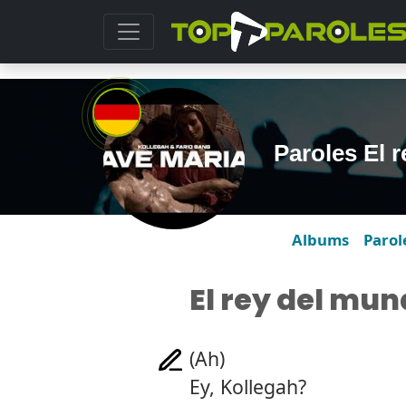
Paroles El 
Albums
Parol
El rey del mu
(Ah)
Ey, Kollegah?