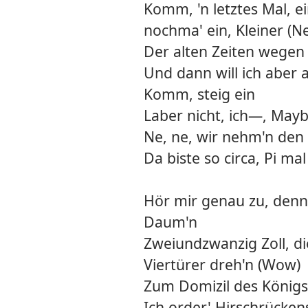
Komm, 'n letztes Mal, ein
nochma' ein, Kleiner (N
Der alten Zeiten wegen 
Und dann will ich aber 
Komm, steig ein
Laber nicht, ich—, May
Ne, ne, wir nehm'n den
Da biste so circa, Pi m
Hör mir genau zu, denn e
Daum'n
Zweiundzwanzig Zoll, di
Viertürer dreh'n (Wow)
Zum Domizil des Königs
Ich order' Hirschrücken