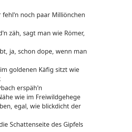
r fehl'n noch paar Milliönchen
d'n zäh, sagt man wie Römer,
lebt, ja, schon dope, wenn man
im goldenen Käfig sitzt wie
k
ybach erspäh'n
 Nähe wie im Freiwildgehege
eben, egal, wie blickdicht der
die Schattenseite des Gipfels