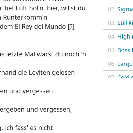
ief Luft hol'n, hier, willst du
02.
Sigm
um Runterkomm'n
03.
Still 
 dem El Rey del Mundo [?]
04.
High 
05.
Boss 
 das letzte Mal warst du noch 'n
06.
Larger
erhand die Leviten gelesen
07.
Cold 
eben und vergessen
08.
Kanzl
09.
Blond
 vergeben und vergessen,
10.
El re
, ich fass' es nicht
11.
Four 