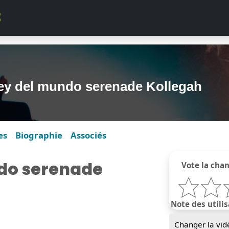
rey del mundo serenade Kollegah
es
Biographie
Associés
ndo serenade
Vote la cha
Note des utilis
Changer la vid