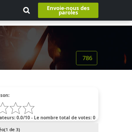
Envoie-nous des
paroles
786
nson:
ateurs: 0.0/10 - Le nombre total de votes: 0
éo(
1
de 3)