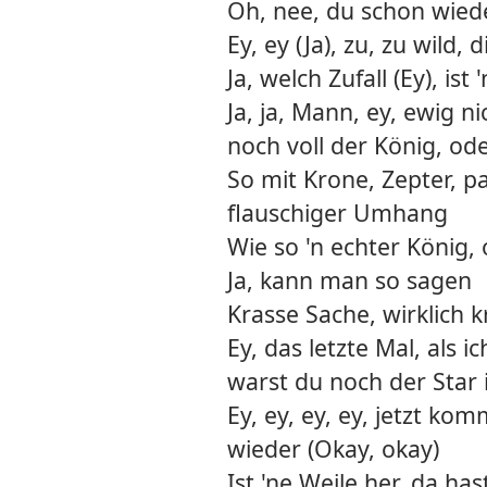
Oh, nee, du schon wied
Ey, ey (Ja), zu, zu wild, 
Ja, welch Zufall (Ey), ist
Ja, ja, Mann, ey, ewig n
noch voll der König, od
So mit Krone, Zepter, p
flauschiger Umhang
Wie so 'n echter König,
Ja, kann man so sagen
Krasse Sache, wirklich k
Ey, das letzte Mal, als i
warst du noch der Star
Ey, ey, ey, ey, jetzt ko
wieder (Okay, okay)
Ist 'ne Weile her, da ha