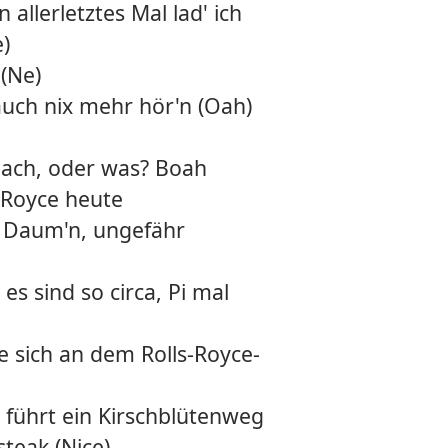
 allerletztes Mal lad' ich
12.
Bless
e)
(Ne)
13.
Verbr
auch nix mehr hör'n (Oah)
14.
Trium
bach, oder was? Boah
15.
Goat
 Royce heute
16.
Mam
al Daum'n, ungefähr
17.
Du bi
s sind so circa, Pi mal
18.
Halbm
e sich an dem Rolls-Royce-
19.
Prime
20.
Warm
 führt ein Kirschblütenweg
steak (Nice)