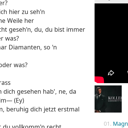
er?
dich hier zu seh'n
 'ne Weile her
icht geseh'n, du, du bist immer
er was?
aar Diamanten, so 'n
 oder was?
rass
ch dich gesehen hab', ne, da
 im— (Ey)
mm, beruhig dich jetzt erstmal
01.
Magn
st du vollkomm'n recht