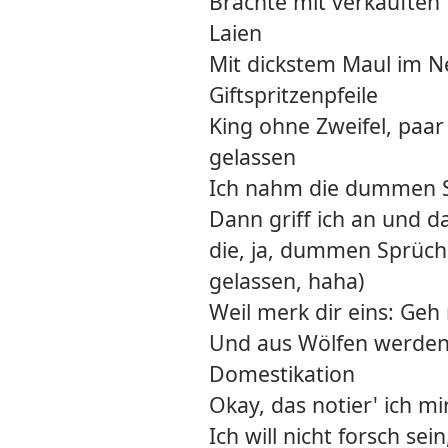
Brachte mit verkauften
Laien
Mit dickstem Maul im N
Giftspritzenpfeile
King ohne Zweifel, pa
gelassen
Ich nahm die dummen S
Dann griff ich an und d
die, ja, dummen Sprüch
gelassen, haha)
Weil merk dir eins: Geh 
Und aus Wölfen werde
Domestikation
Okay, das notier' ich m
Ich will nicht forsch sei