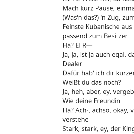
Mach kurz Pause, einmal t
(Was'n das?) 'n Zug, z
Feinste Kubanische aus
passend zum Besitzer
Hä? El R—
Ja, ja, ist ja auch egal,
Dealer
Dafür hab' ich dir kurz
Weißt du das noch?
Ja, heh, aber, ey, verg
Wie deine Freundin
Hä? Ach-, achso, okay,
verstehe
Stark, stark, ey, der King