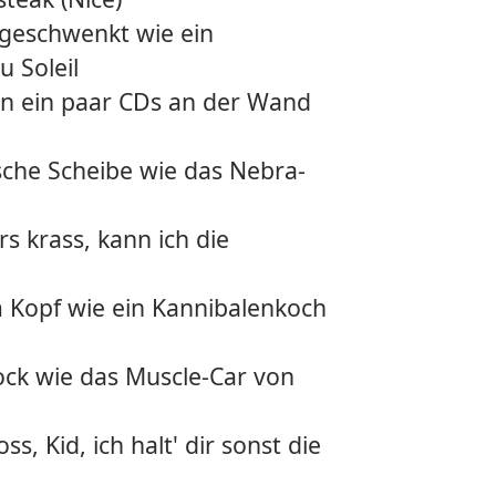
21.
Sideq
geschwenkt wie ein
22.
Rise 
u Soleil
h'n ein paar CDs an der Wand
23.
Weiss
24.
Drive
ische Scheibe wie das Nebra-
25.
Legac
s krass, kann ich die
26.
Koen
m Kopf wie ein Kannibalenkoch
27.
Rapp
28.
Nasta
ock wie das Muscle-Car von
29.
Gran 
s, Kid, ich halt' dir sonst die
30.
Keine 