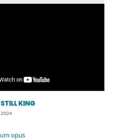
STILL KING
2024
um opus