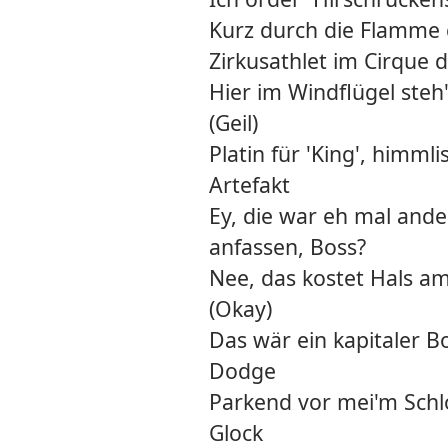
Kurz durch die Flamme 
Zirkusathlet im Cirque d
Hier im Windflügel ste
(Geil)
Platin für 'King', himml
Artefakt
Ey, die war eh mal ander
anfassen, Boss?
Nee, das kostet Hals a
(Okay)
Das wär ein kapitaler B
Dodge
Parkend vor mei'm Schlos
Glock