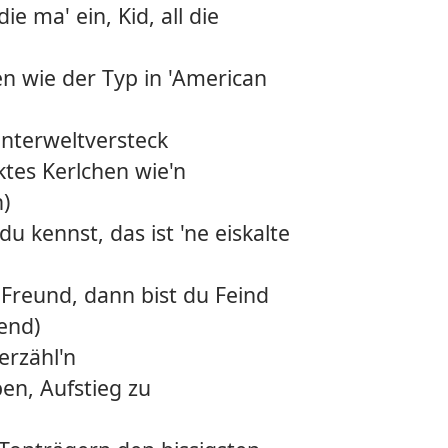
ie ma' ein, Kid, all die
31.
Pluto
32.
T-files
en wie der Typ in 'American
33.
Kiss 
Unterweltversteck
34.
Retali
tes Kerlchen wie'n
)
35.
Glock
u kennst, das ist 'ne eiskalte
36.
Dream
 Freund, dann bist du Feind
37.
Big c
iend)
erzähl'n
en, Aufstieg zu