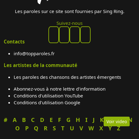
Les paroles sur ce site sont fournies par Sing Ring.
Suivez-nous
Contacts
info@topparoles.fr
Les artistes de la communauté
Les paroles des chansons des artistes émergents
Abonnez-vous à notre lettre d'information
Conditions d'utilisation YouTube
Conditions d'utilisation Google
#
A
B
C
D
E
F
G
H
I
J
K
L
M
N
Voir video
O
P
Q
R
S
T
U
V
W
X
Y
Z