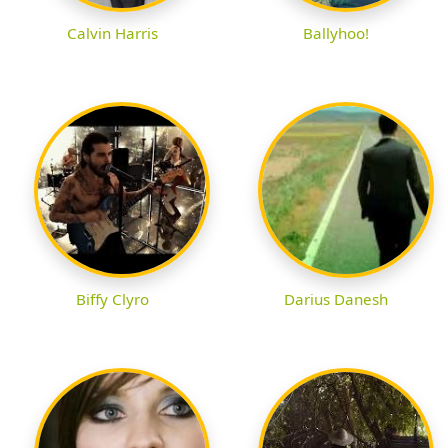
Calvin Harris
Ballyhoo!
Biffy Clyro
Darius Danesh