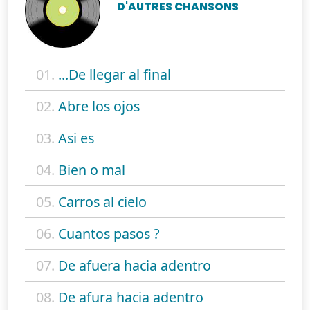
D'AUTRES CHANSONS
01.
...De llegar al final
02.
Abre los ojos
03.
Asi es
04.
Bien o mal
05.
Carros al cielo
06.
Cuantos pasos ?
07.
De afuera hacia adentro
08.
De afura hacia adentro