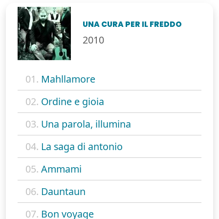
UNA CURA PER IL FREDDO
2010
01.
Mahllamore
02.
Ordine e gioia
03.
Una parola, illumina
04.
La saga di antonio
05.
Ammami
06.
Dauntaun
07.
Bon voyage