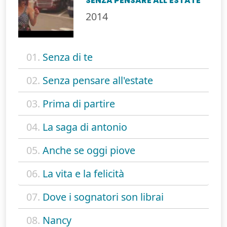
SENZA PENSARE ALL'ESTATE
2014
01.
Senza di te
02.
Senza pensare all'estate
03.
Prima di partire
04.
La saga di antonio
05.
Anche se oggi piove
06.
La vita e la felicità
07.
Dove i sognatori son librai
08.
Nancy