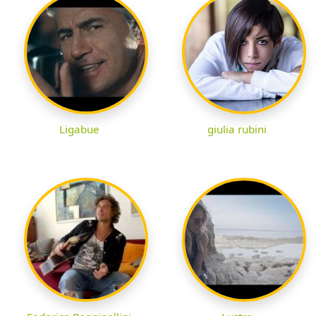
Ligabue
giulia rubini