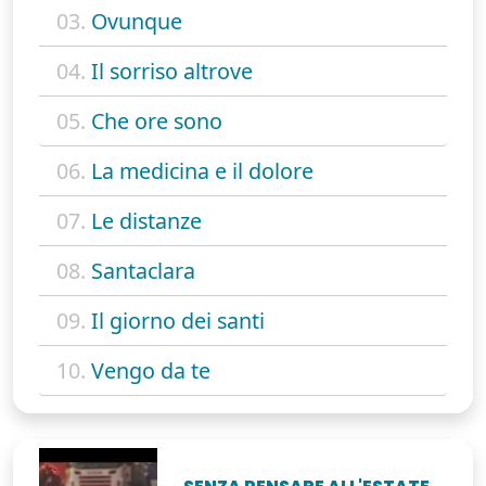
03.
Ovunque
04.
Il sorriso altrove
05.
Che ore sono
06.
La medicina e il dolore
07.
Le distanze
08.
Santaclara
09.
Il giorno dei santi
10.
Vengo da te