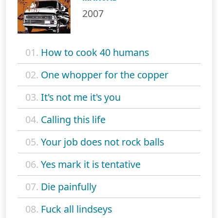
2007
01.
How to cook 40 humans
02.
One whopper for the copper
03.
It's not me it's you
04.
Calling this life
05.
Your job does not rock balls
06.
Yes mark it is tentative
07.
Die painfully
08.
Fuck all lindseys