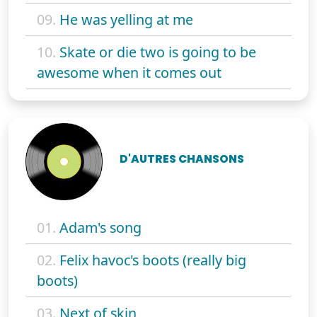
09.
He was yelling at me
10.
Skate or die two is going to be
awesome when it comes out
D'AUTRES CHANSONS
01.
Adam's song
02.
Felix havoc's boots (really big
boots)
03.
Next of skin