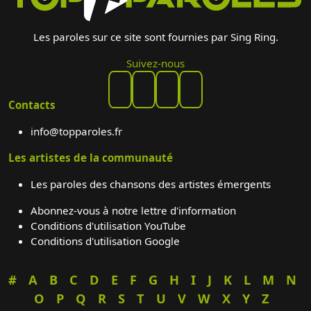
Les paroles sur ce site sont fournies par Sing Ring.
Suivez-nous
Contacts
info@topparoles.fr
Les artistes de la communauté
Les paroles des chansons des artistes émergents
Abonnez-vous à notre lettre d'information
Conditions d'utilisation YouTube
Conditions d'utilisation Google
#
A
B
C
D
E
F
G
H
I
J
K
L
M
N
O
P
Q
R
S
T
U
V
W
X
Y
Z