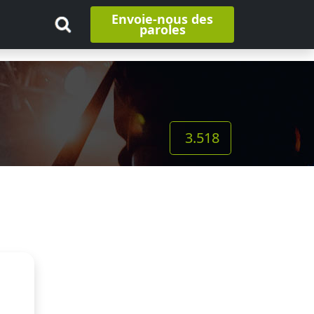
Envoie-nous des
paroles
3.518