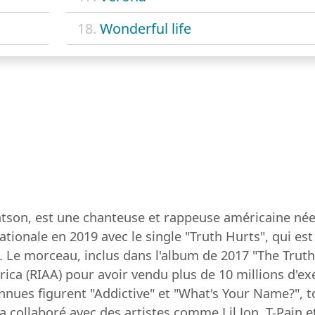
18.
Wonderful life
tson, est une chanteuse et rappeuse américaine né
nationale en 2019 avec le single "Truth Hurts", qui e
Le morceau, inclus dans l'album de 2017 "The Truth 
ica (RIAA) pour avoir vendu plus de 10 millions d'ex
nnues figurent "Addictive" et "What's Your Name?", 
a collaboré avec des artistes comme Lil Jon, T-Pain 