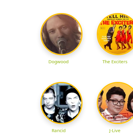
Dogwood
The Exciters
Rancid
J-Live