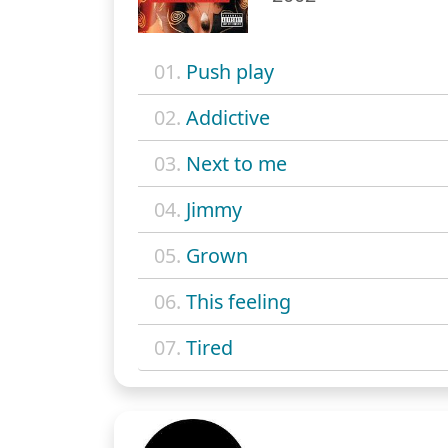
01.
Push play
02.
Addictive
03.
Next to me
04.
Jimmy
05.
Grown
06.
This feeling
07.
Tired