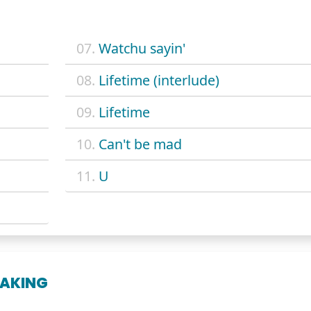
07.
Watchu sayin'
08.
Lifetime (interlude)
09.
Lifetime
10.
Can't be mad
11.
U
EAKING