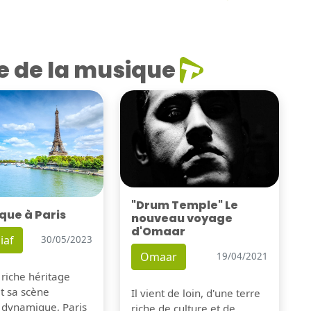
e de la musique
"Drum Temple" Le
que à Paris
nouveau voyage
d'Omaar
iaf
30/05/2023
Omaar
19/04/2021
 riche héritage
et sa scène
Il vient de loin, d'une terre
 dynamique, Paris
riche de culture et de