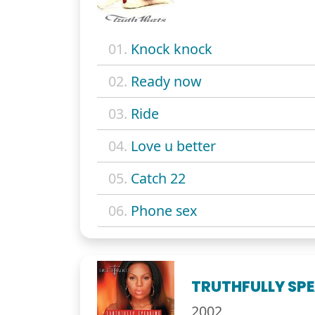
01.
Knock knock
02.
Ready now
03.
Ride
04.
Love u better
05.
Catch 22
06.
Phone sex
TRUTHFULLY SP
2002