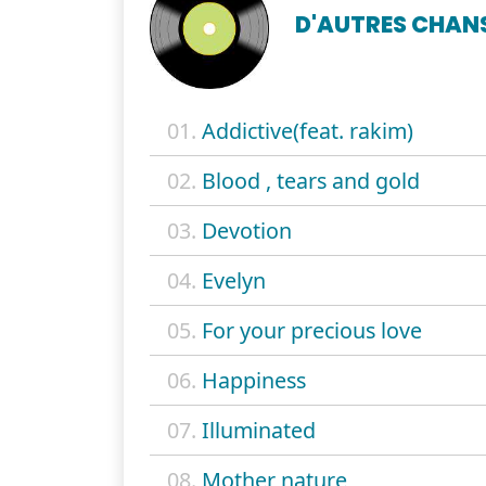
D'AUTRES CHAN
01.
Addictive(feat. rakim)
02.
Blood , tears and gold
03.
Devotion
04.
Evelyn
05.
For your precious love
06.
Happiness
07.
Illuminated
08.
Mother nature