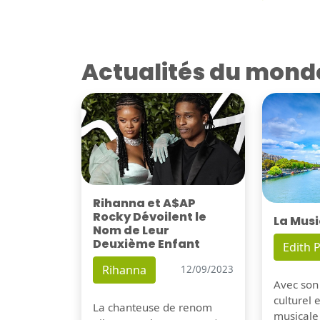
Actualités du mond
Rihanna et A$AP
Rocky Dévoilent le
La Musi
Nom de Leur
Deuxième Enfant
Edith P
Rihanna
12/09/2023
Avec son
culturel 
La chanteuse de renom
musicale