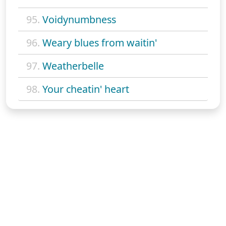
95.
Voidynumbness
96.
Weary blues from waitin'
97.
Weatherbelle
98.
Your cheatin' heart