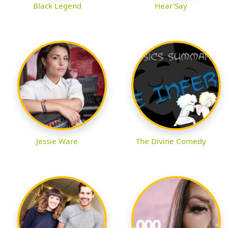
Black Legend
Hear'Say
Jessie Ware
The Divine Comedy