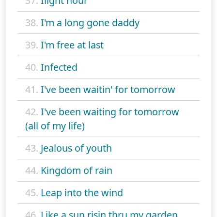
37.
Ilight hour
38.
I'm a long gone daddy
39.
I'm free at last
40.
Infected
41.
I've been waitin' for tomorrow
42.
I've been waiting for tomorrow
(all of my life)
43.
Jealous of youth
44.
Kingdom of rain
45.
Leap into the wind
46.
Like a sun risin thru my garden