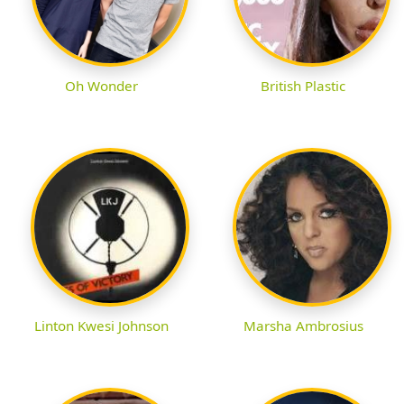
Oh Wonder
British Plastic
Linton Kwesi Johnson
Marsha Ambrosius