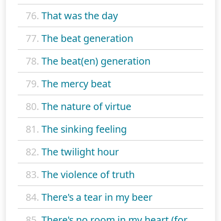
76.
That was the day
77.
The beat generation
78.
The beat(en) generation
79.
The mercy beat
80.
The nature of virtue
81.
The sinking feeling
82.
The twilight hour
83.
The violence of truth
84.
There's a tear in my beer
85.
There's no room in my heart (for