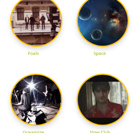
Foals
Space
Oceansize
Slow Club