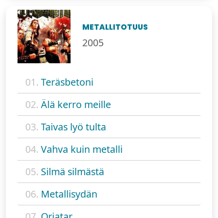
METALLITOTUUS
2005
01.
Teräsbetoni
02.
Älä kerro meille
03.
Taivas lyö tulta
04.
Vahva kuin metalli
05.
Silmä silmästä
06.
Metallisydän
07.
Orjatar