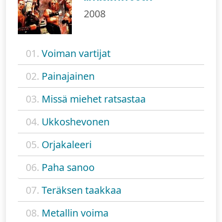
2008
01.
Voiman vartijat
02.
Painajainen
03.
Missä miehet ratsastaa
04.
Ukkoshevonen
05.
Orjakaleeri
06.
Paha sanoo
07.
Teräksen taakkaa
08.
Metallin voima