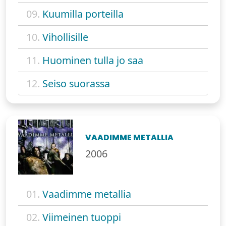
09.
Kuumilla porteilla
10.
Vihollisille
11.
Huominen tulla jo saa
12.
Seiso suorassa
VAADIMME METALLIA
2006
01.
Vaadimme metallia
02.
Viimeinen tuoppi