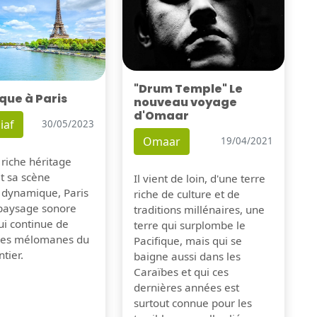
"Drum Temple" Le
que à Paris
nouveau voyage
d'Omaar
iaf
30/05/2023
Omaar
19/04/2021
 riche héritage
et sa scène
Il vient de loin, d'une terre
 dynamique, Paris
riche de culture et de
 paysage sonore
traditions millénaires, une
ui continue de
terre qui surplombe le
 les mélomanes du
Pacifique, mais qui se
tier.
baigne aussi dans les
Caraïbes et qui ces
dernières années est
surtout connue pour les