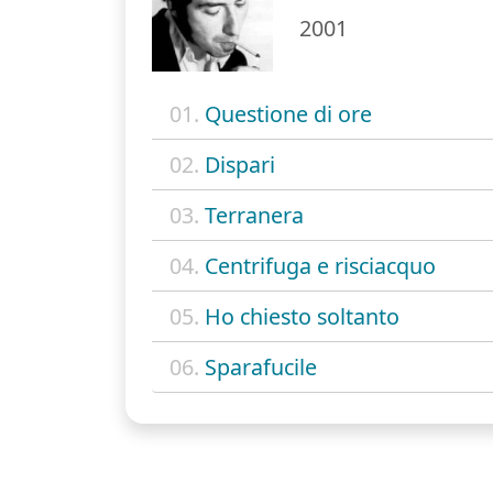
2001
01.
Questione di ore
02.
Dispari
03.
Terranera
04.
Centrifuga e risciacquo
05.
Ho chiesto soltanto
06.
Sparafucile