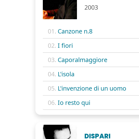
2003
01.
Canzone n.8
02.
I fiori
03.
Caporalmaggiore
04.
L'isola
05.
L'invenzione di un uomo
06.
Io resto qui
DISPARI