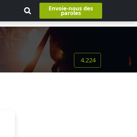
Envoie-nous des
paroles
4.224