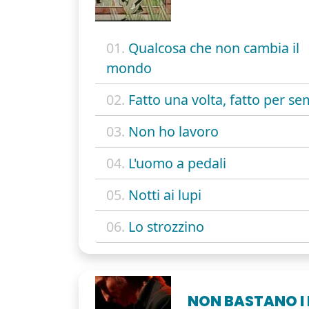
01.
Qualcosa che non cambia il
mondo
02.
Fatto una volta, fatto per s
03.
Non ho lavoro
04.
L'uomo a pedali
05.
Notti ai lupi
06.
Lo strozzino
NON BASTANO I 