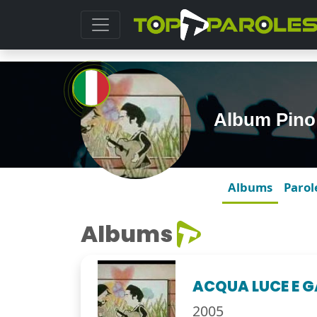
Album Pino
Albums
Parol
Albums
ACQUA LUCE E 
2005