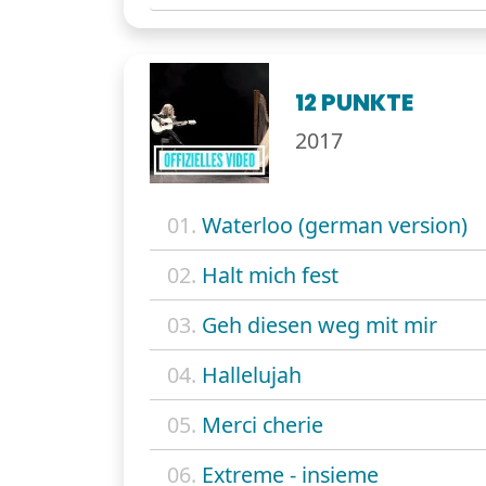
12 PUNKTE
2017
01.
Waterloo (german version)
02.
Halt mich fest
03.
Geh diesen weg mit mir
04.
Hallelujah
05.
Merci cherie
06.
Extreme - insieme