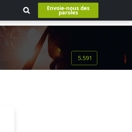
Envoie-nous des
paroles
5.591