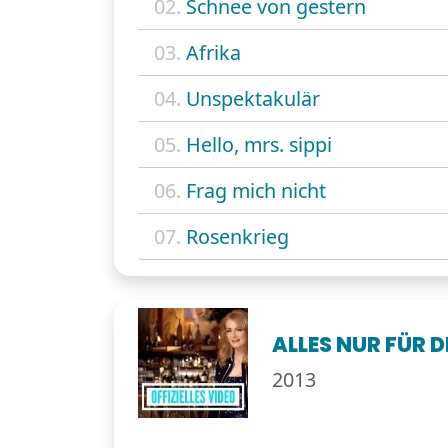
02.
Schnee von gestern
03.
Afrika
04.
Unspektakulär
05.
Hello, mrs. sippi
06.
Frag mich nicht
07.
Rosenkrieg
ALLES NUR FÜR D
2013