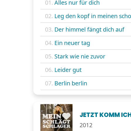
01.
Alles nur für dich
02.
Leg den kopf in meinen sch
03.
Der himmel fängt dich auf
04.
Ein neuer tag
05.
Stark wie nie zuvor
06.
Leider gut
07.
Berlin berlin
JETZT KOMM IC
2012